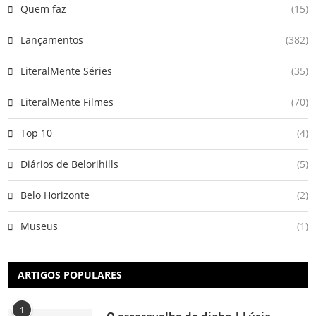
Quem faz
(15)
Lançamentos
(382)
LiteralMente Séries
(35)
LiteralMente Filmes
(70)
Top 10
(4)
Diários de Belorihills
(5)
Belo Horizonte
(2)
Museus
(1)
ARTIGOS POPULARES
1