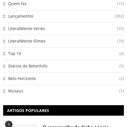
Quem faz
(15)
Lançamentos
(382)
LiteralMente Séries
(35)
LiteralMente Filmes
(70)
Top 10
(4)
Diários de Belorihills
(5)
Belo Horizonte
(2)
Museus
(1)
ARTIGOS POPULARES
1