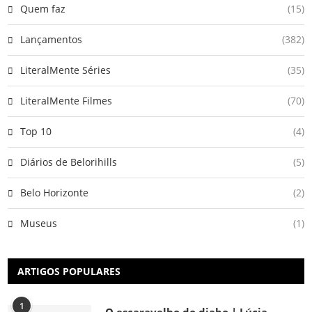
Quem faz
(15)
Lançamentos
(382)
LiteralMente Séries
(35)
LiteralMente Filmes
(70)
Top 10
(4)
Diários de Belorihills
(5)
Belo Horizonte
(2)
Museus
(1)
ARTIGOS POPULARES
1