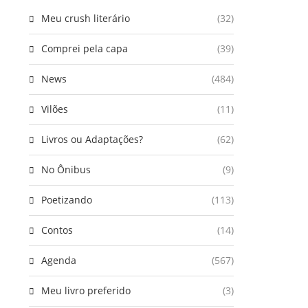
Meu crush literário
(32)
Comprei pela capa
(39)
News
(484)
Vilões
(11)
Livros ou Adaptações?
(62)
No Ônibus
(9)
Poetizando
(113)
Contos
(14)
Agenda
(567)
Meu livro preferido
(3)