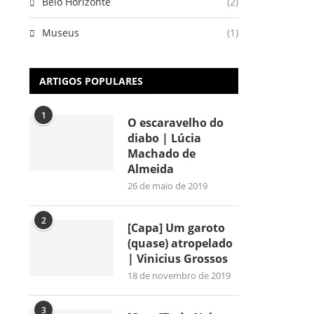
Belo Horizonte
(2)
Museus
(1)
ARTIGOS POPULARES
1
O escaravelho do
diabo | Lúcia
Machado de
Almeida
26 de maio de 2019
2
[Capa] Um garoto
(quase) atropelado
| Vinicius Grossos
18 de novembro de 2019
3