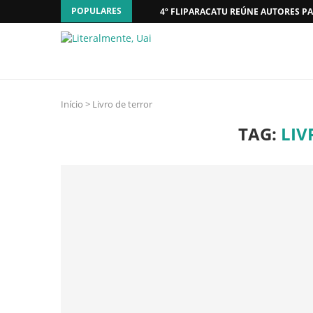
POPULARES
4º FLIPARACATU REÚNE AUTORES PA
Início
>
Livro de terror
TAG:
LIV