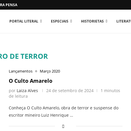
RA PENSAR O MUNDO...
PORTAL LITERAL
ESPECIAIS
HISTORIETAS
LITERA
RO DE TERROR
Lançamentos
Março 2020
O Culto Amarelo
por
Laiza Alves
24 de setembro de 2024
1 minutos
de leitura
Conheça O Culto Amarelo, obra de terror e suspense do
escritor mineiro Luiz Henrique …