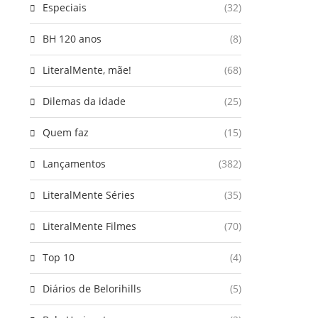
Especiais
(32)
BH 120 anos
(8)
LiteralMente, mãe!
(68)
Dilemas da idade
(25)
Quem faz
(15)
Lançamentos
(382)
LiteralMente Séries
(35)
LiteralMente Filmes
(70)
Top 10
(4)
Diários de Belorihills
(5)