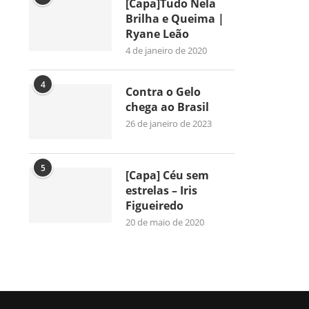
[Capa]Tudo Nela
Brilha e Queima |
Ryane Leão
4 de janeiro de 2020
4
Contra o Gelo
chega ao Brasil
26 de janeiro de 2023
5
[Capa] Céu sem
estrelas – Iris
Figueiredo
20 de maio de 2020