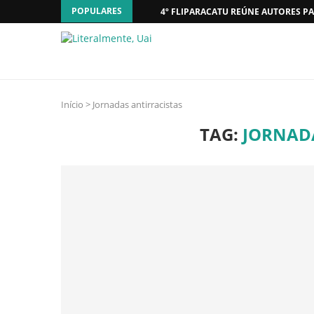
POPULARES
4º FLIPARACATU REÚNE AUTORES PA
Início
>
Jornadas antirracistas
TAG:
JORNAD