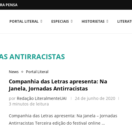
RA PENSAR O MUNDO...
PORTAL LITERAL
ESPECIAIS
HISTORIETAS
LITERA
AS ANTIRRACISTAS
News
Portal Literal
Companhia das Letras apresenta: Na
Janela, Jornadas Antirracistas
por
Redação LiteralmenteUAI
24 de junho de 2020
3 minutos de leitura
Companhia das Letras apresenta: Na Janela – Jornadas
Antirracistas Terceira edição do festival online …