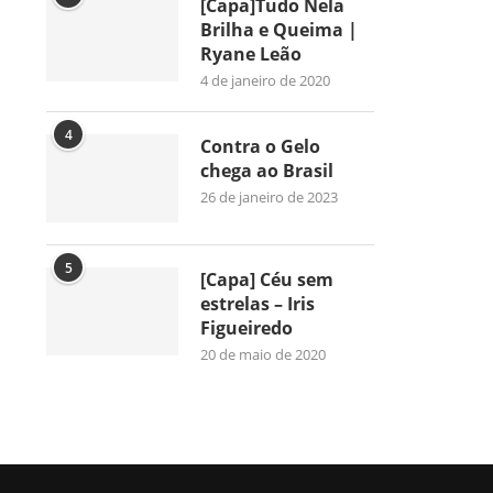
[Capa]Tudo Nela
Brilha e Queima |
Ryane Leão
4 de janeiro de 2020
4
Contra o Gelo
chega ao Brasil
26 de janeiro de 2023
5
[Capa] Céu sem
estrelas – Iris
Figueiredo
20 de maio de 2020