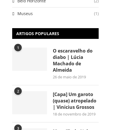
Belo Horizonte
(2)
Museus
(1)
ARTIGOS POPULARES
1
O escaravelho do
diabo | Lúcia
Machado de
Almeida
26 de maio de 2019
2
[Capa] Um garoto
(quase) atropelado
| Vinicius Grossos
18 de novembro de 2019
3