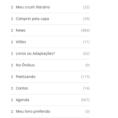
Meu crush literário
(32)
Comprei pela capa
(39)
News
(484)
Vilões
(11)
Livros ou Adaptações?
(62)
No Ônibus
(9)
Poetizando
(113)
Contos
(14)
Agenda
(567)
Meu livro preferido
(3)