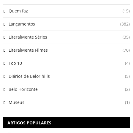
Quem faz
(15)
Lançamentos
(382)
LiteralMente Séries
(35)
LiteralMente Filmes
(70)
Top 10
(4)
Diários de Belorihills
(5)
Belo Horizonte
(2)
Museus
(1)
ARTIGOS POPULARES