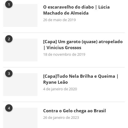
1
O escaravelho do diabo | Lúcia
Machado de Almeida
26 de maio de 2019
2
[Capa] Um garoto (quase) atropelado
| Vinicius Grossos
18 de novembro de 2019
3
[Capa]Tudo Nela Brilha e Queima |
Ryane Leão
4 de janeiro de 2020
4
Contra o Gelo chega ao Brasil
26 de janeiro de 2023