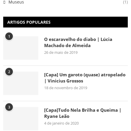
Museus
(1)
ARTIGOS POPULARES
1
O escaravelho do diabo | Lúcia
Machado de Almeida
26 de maio de 2019
2
[Capa] Um garoto (quase) atropelado
| Vinicius Grossos
18 de novembro de 2019
3
[Capa]Tudo Nela Brilha e Queima |
Ryane Leão
4 de janeiro de 2020