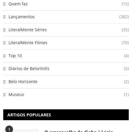
Quem faz
(15)
Lançamentos
(382)
LiteralMente Séries
(35)
LiteralMente Filmes
(70)
Top 10
(4)
Diários de Belorihills
(5)
Belo Horizonte
(2)
Museus
(1)
ARTIGOS POPULARES
1