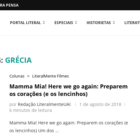
RA PENSAR O MUNDO...
PORTAL LITERAL
ESPECIAIS
HISTORIETAS
LITERA
G:
GRÉCIA
Colunas
LiteralMente Filmes
Mamma Mia! Here we go again: Preparem
os corações (e os lencinhos)
por
Redação LiteralmenteUAI
1 de agosto de 2018
6 minutos de leitura
Mamma Mia! Here we go again: Preparem os corações (e
os lencinhos) Um dos …