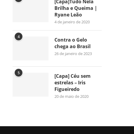
[Capa]Tudo Nela
Brilha e Queima |
Ryane Leão
4 de janeiro de 2020
4
Contra o Gelo
chega ao Brasil
26 de janeiro de 2023
5
[Capa] Céu sem
estrelas – Iris
Figueiredo
20 de maio de 2020