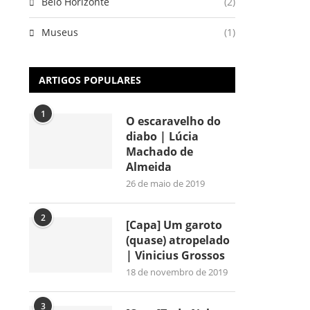
Belo Horizonte
(2)
Museus
(1)
ARTIGOS POPULARES
1
O escaravelho do
diabo | Lúcia
Machado de
Almeida
26 de maio de 2019
2
[Capa] Um garoto
(quase) atropelado
| Vinicius Grossos
18 de novembro de 2019
3