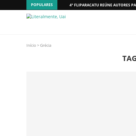
POPULARES
4º FLIPARACATU REÚNE AUTORES PA
Início
>
Grécia
TA