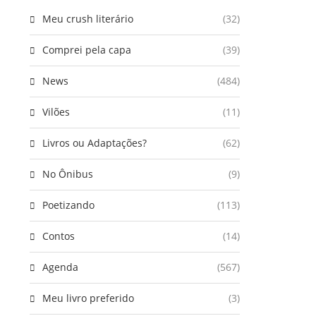
Meu crush literário
(32)
Comprei pela capa
(39)
News
(484)
Vilões
(11)
Livros ou Adaptações?
(62)
No Ônibus
(9)
Poetizando
(113)
Contos
(14)
Agenda
(567)
Meu livro preferido
(3)