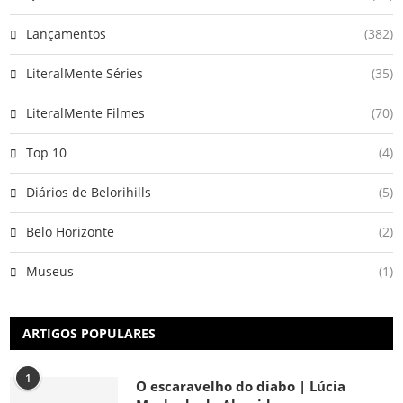
Lançamentos
(382)
LiteralMente Séries
(35)
LiteralMente Filmes
(70)
Top 10
(4)
Diários de Belorihills
(5)
Belo Horizonte
(2)
Museus
(1)
ARTIGOS POPULARES
1
O escaravelho do diabo | Lúcia