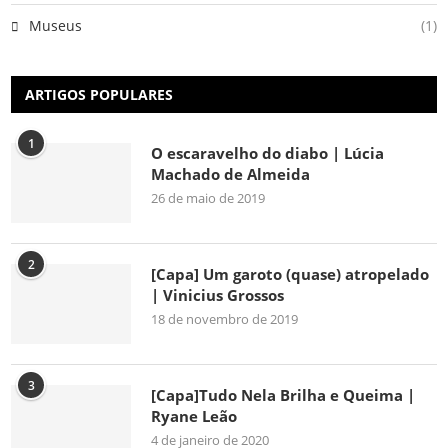
Museus
(1)
ARTIGOS POPULARES
1
O escaravelho do diabo | Lúcia
Machado de Almeida
26 de maio de 2019
2
[Capa] Um garoto (quase) atropelado
| Vinicius Grossos
18 de novembro de 2019
3
[Capa]Tudo Nela Brilha e Queima |
Ryane Leão
4 de janeiro de 2020