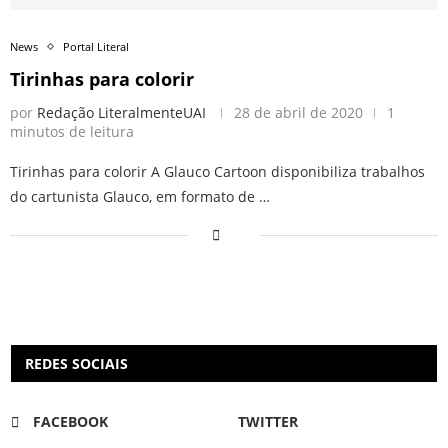
News
Portal Literal
Tirinhas para colorir
por
Redação LiteralmenteUAI
28 de abril de 2020
1
minutos de leitura
Tirinhas para colorir A Glauco Cartoon disponibiliza trabalhos
do cartunista Glauco, em formato de …
REDES SOCIAIS
FACEBOOK
TWITTER