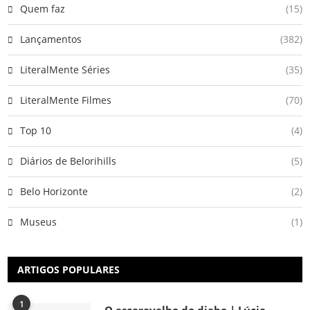
Quem faz
(15)
Lançamentos
(382)
LiteralMente Séries
(35)
LiteralMente Filmes
(70)
Top 10
(4)
Diários de Belorihills
(5)
Belo Horizonte
(2)
Museus
(1)
ARTIGOS POPULARES
1