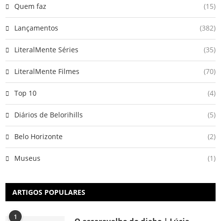
Quem faz
(15)
Lançamentos
(382)
LiteralMente Séries
(35)
LiteralMente Filmes
(70)
Top 10
(4)
Diários de Belorihills
(5)
Belo Horizonte
(2)
Museus
(1)
ARTIGOS POPULARES
1