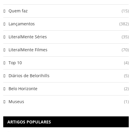
Quem faz
(15)
Lançamentos
(382)
LiteralMente Séries
(35)
LiteralMente Filmes
(70)
Top 10
(4)
Diários de Belorihills
(5)
Belo Horizonte
(2)
Museus
(1)
ARTIGOS POPULARES