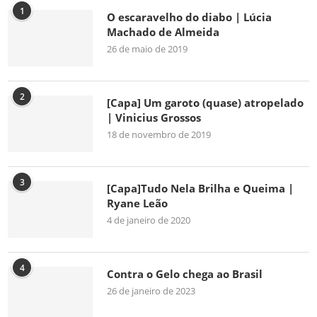
1
O escaravelho do diabo | Lúcia
Machado de Almeida
26 de maio de 2019
2
[Capa] Um garoto (quase) atropelado
| Vinicius Grossos
18 de novembro de 2019
3
[Capa]Tudo Nela Brilha e Queima |
Ryane Leão
4 de janeiro de 2020
4
Contra o Gelo chega ao Brasil
26 de janeiro de 2023