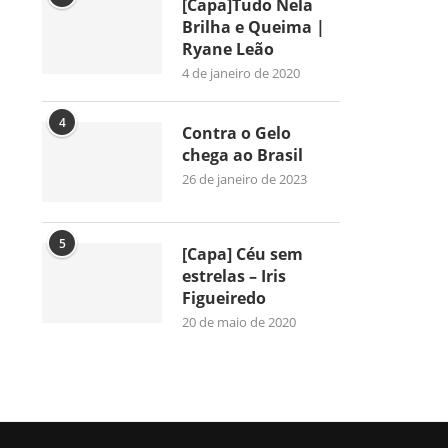
[Capa]Tudo Nela
Brilha e Queima |
Ryane Leão
4 de janeiro de 2020
4
Contra o Gelo
chega ao Brasil
26 de janeiro de 2023
5
[Capa] Céu sem
estrelas – Iris
Figueiredo
20 de maio de 2020