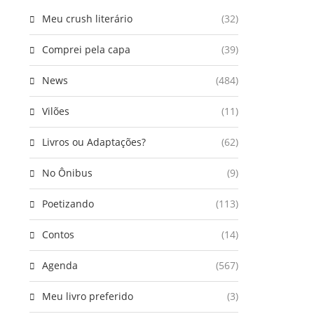
Meu crush literário
(32)
Comprei pela capa
(39)
News
(484)
Vilões
(11)
Livros ou Adaptações?
(62)
No Ônibus
(9)
Poetizando
(113)
Contos
(14)
Agenda
(567)
Meu livro preferido
(3)