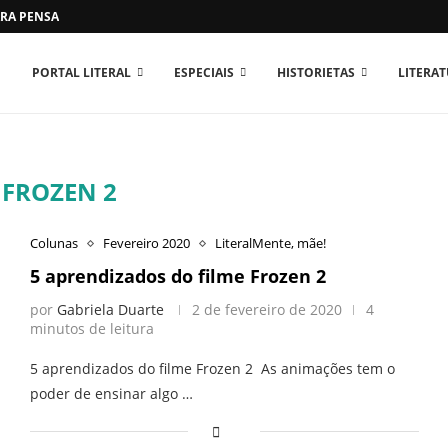
RA PENSAR O MUNDO...
PORTAL LITERAL
ESPECIAIS
HISTORIETAS
LITERA
:
FROZEN 2
Colunas
Fevereiro 2020
LiteralMente, mãe!
5 aprendizados do filme Frozen 2
por
Gabriela Duarte
2 de fevereiro de 2020
4
minutos de leitura
5 aprendizados do filme Frozen 2 As animações tem o
poder de ensinar algo …