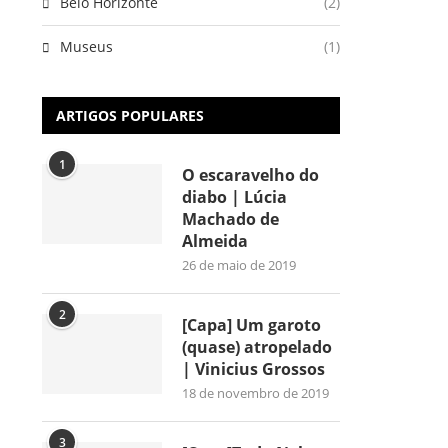
Belo Horizonte
(2)
Museus
(1)
ARTIGOS POPULARES
1
O escaravelho do
diabo | Lúcia
Machado de
Almeida
26 de maio de 2019
2
[Capa] Um garoto
(quase) atropelado
| Vinicius Grossos
18 de novembro de 2019
3