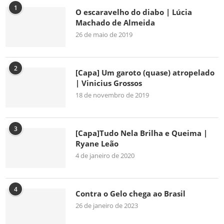
1
O escaravelho do diabo | Lúcia
Machado de Almeida
26 de maio de 2019
2
[Capa] Um garoto (quase) atropelado
| Vinicius Grossos
18 de novembro de 2019
3
[Capa]Tudo Nela Brilha e Queima |
Ryane Leão
4 de janeiro de 2020
4
Contra o Gelo chega ao Brasil
26 de janeiro de 2023