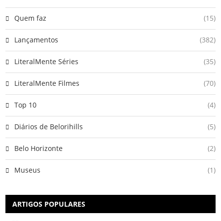
Quem faz
(15)
Lançamentos
(382)
LiteralMente Séries
(35)
LiteralMente Filmes
(70)
Top 10
(4)
Diários de Belorihills
(5)
Belo Horizonte
(2)
Museus
(1)
ARTIGOS POPULARES