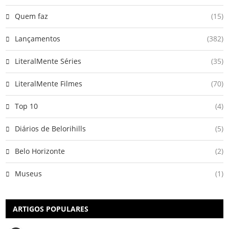
Quem faz
(15)
Lançamentos
(382)
LiteralMente Séries
(35)
LiteralMente Filmes
(70)
Top 10
(4)
Diários de Belorihills
(5)
Belo Horizonte
(2)
Museus
(1)
ARTIGOS POPULARES