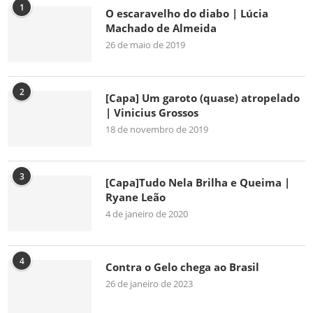
1
O escaravelho do diabo | Lúcia
Machado de Almeida
26 de maio de 2019
2
[Capa] Um garoto (quase) atropelado
| Vinicius Grossos
18 de novembro de 2019
3
[Capa]Tudo Nela Brilha e Queima |
Ryane Leão
4 de janeiro de 2020
4
Contra o Gelo chega ao Brasil
26 de janeiro de 2023