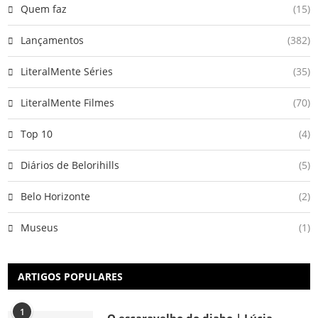
Quem faz
(15)
Lançamentos
(382)
LiteralMente Séries
(35)
LiteralMente Filmes
(70)
Top 10
(4)
Diários de Belorihills
(5)
Belo Horizonte
(2)
Museus
(1)
ARTIGOS POPULARES
1