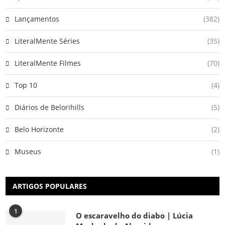
Lançamentos
(382)
LiteralMente Séries
(35)
LiteralMente Filmes
(70)
Top 10
(4)
Diários de Belorihills
(5)
Belo Horizonte
(2)
Museus
(1)
ARTIGOS POPULARES
1
O escaravelho do diabo | Lúcia