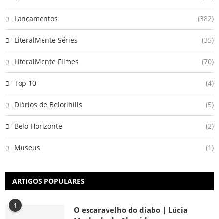
Lançamentos
(382)
LiteralMente Séries
(35)
LiteralMente Filmes
(70)
Top 10
(4)
Diários de Belorihills
(5)
Belo Horizonte
(2)
Museus
(1)
ARTIGOS POPULARES
1
O escaravelho do diabo | Lúcia