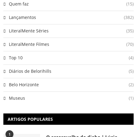
Quem faz
(15)
Lançamentos
(382)
LiteralMente Séries
(35)
LiteralMente Filmes
(70)
Top 10
(4)
Diários de Belorihills
(5)
Belo Horizonte
(2)
Museus
(1)
ARTIGOS POPULARES
1