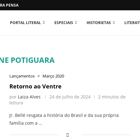
RA PENSAR O MUNDO...
PORTAL LITERAL
ESPECIAIS
HISTORIETAS
LITERA
ANE POTIGUARA
Lançamentos
Março 2020
Retorno ao Ventre
por
Laiza Alves
24 de julho de 2024
2 minutos de
leitura
Jr. Bellé resgata a história do Brasil e da sua própria
família com a …