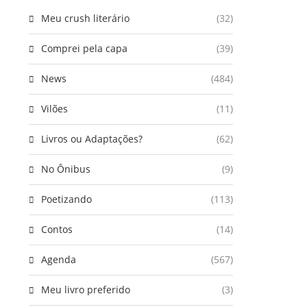
Meu crush literário
(32)
Comprei pela capa
(39)
News
(484)
Vilões
(11)
Livros ou Adaptações?
(62)
No Ônibus
(9)
Poetizando
(113)
Contos
(14)
Agenda
(567)
Meu livro preferido
(3)