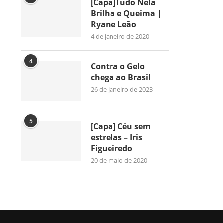
[Capa]Tudo Nela
Brilha e Queima |
Ryane Leão
4 de janeiro de 2020
4
Contra o Gelo
chega ao Brasil
26 de janeiro de 2023
5
[Capa] Céu sem
estrelas – Iris
Figueiredo
20 de maio de 2020