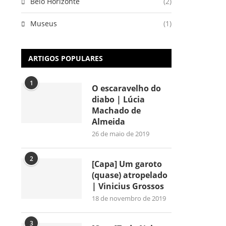
Belo Horizonte
(2)
Museus
(1)
ARTIGOS POPULARES
1
O escaravelho do
diabo | Lúcia
Machado de
Almeida
26 de maio de 2019
2
[Capa] Um garoto
(quase) atropelado
| Vinicius Grossos
18 de novembro de 2019
3