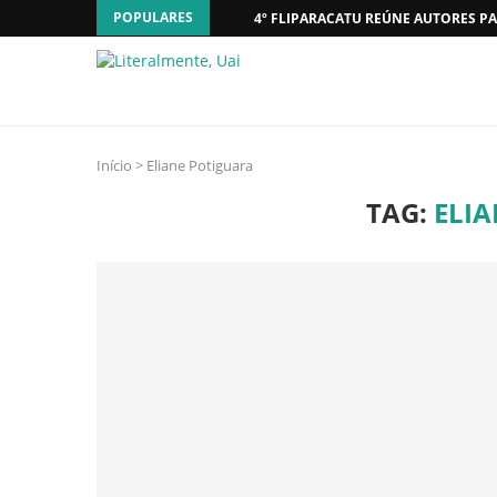
POPULARES
4º FLIPARACATU REÚNE AUTORES PA
Início
>
Eliane Potiguara
TAG:
ELI