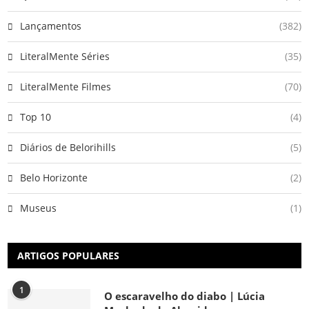
Lançamentos
(382)
LiteralMente Séries
(35)
LiteralMente Filmes
(70)
Top 10
(4)
Diários de Belorihills
(5)
Belo Horizonte
(2)
Museus
(1)
ARTIGOS POPULARES
1
O escaravelho do diabo | Lúcia