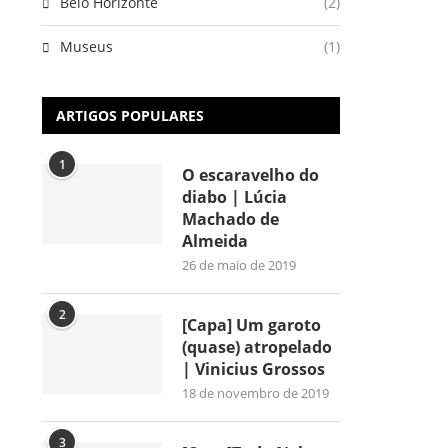
Belo Horizonte
(2)
Museus
(1)
ARTIGOS POPULARES
1
O escaravelho do
diabo | Lúcia
Machado de
Almeida
26 de maio de 2019
2
[Capa] Um garoto
(quase) atropelado
| Vinicius Grossos
18 de novembro de 2019
3