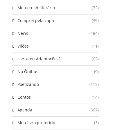
Meu crush literário
(32)
Comprei pela capa
(39)
News
(484)
Vilões
(11)
Livros ou Adaptações?
(62)
No Ônibus
(9)
Poetizando
(113)
Contos
(14)
Agenda
(567)
Meu livro preferido
(3)