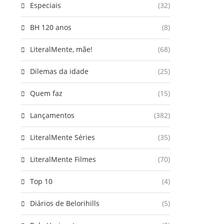
Especiais
(32)
BH 120 anos
(8)
LiteralMente, mãe!
(68)
Dilemas da idade
(25)
Quem faz
(15)
Lançamentos
(382)
LiteralMente Séries
(35)
LiteralMente Filmes
(70)
Top 10
(4)
Diários de Belorihills
(5)