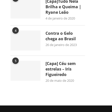
[Capa]Tudo Nela
Brilha e Queima |
Ryane Leão
4 de janeiro de 2020
4
Contra o Gelo
chega ao Brasil
26 de janeiro de 2023
5
[Capa] Céu sem
estrelas – Iris
Figueiredo
20 de maio de 2020