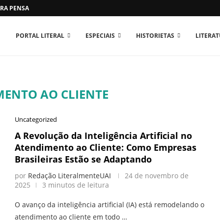
RA PENSAR O MUNDO...
PORTAL LITERAL
ESPECIAIS
HISTORIETAS
LITERA
MENTO AO CLIENTE
Uncategorized
A Revolução da Inteligência Artificial no
Atendimento ao Cliente: Como Empresas
Brasileiras Estão se Adaptando
por
Redação LiteralmenteUAI
24 de novembro de
2025
3 minutos de leitura
O avanço da inteligência artificial (IA) está remodelando o
atendimento ao cliente em todo …