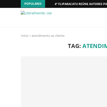
POPULARES
4º FLIPARACATU REÚNE AUTORES PA
Início
>
atendimento ao cliente
TAG:
ATENDI