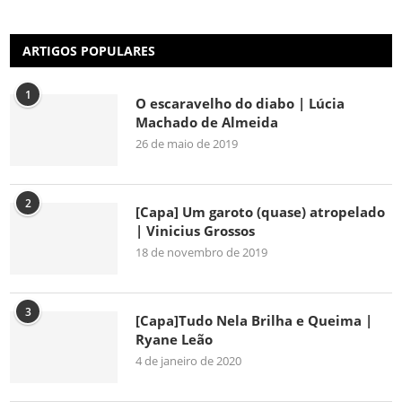
ARTIGOS POPULARES
1
O escaravelho do diabo | Lúcia
Machado de Almeida
26 de maio de 2019
2
[Capa] Um garoto (quase) atropelado
| Vinicius Grossos
18 de novembro de 2019
3
[Capa]Tudo Nela Brilha e Queima |
Ryane Leão
4 de janeiro de 2020