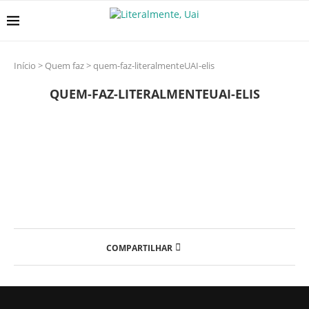
Início
>
Quem faz
>
quem-faz-literalmenteUAI-elis
QUEM-FAZ-LITERALMENTEUAI-ELIS
COMPARTILHAR