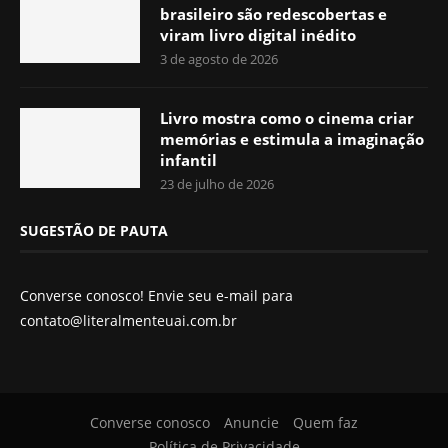
brasileiro são redescobertas e
viram livro digital inédito
3 de agosto de 2026
Livro mostra como o cinema criar
memórias e estimula a imaginação
infantil
23 de julho de 2026
SUGESTÃO DE PAUTA
Converse conosco! Envie seu e-mail para
contato@literalmenteuai.com.br
Converse conosco
Anuncie
Quem faz
Política de Privacidade