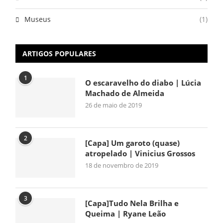
Museus
(1)
ARTIGOS POPULARES
1
O escaravelho do diabo | Lúcia
Machado de Almeida
26 de maio de 2019
2
[Capa] Um garoto (quase)
atropelado | Vinicius Grossos
18 de novembro de 2019
3
[Capa]Tudo Nela Brilha e
Queima | Ryane Leão