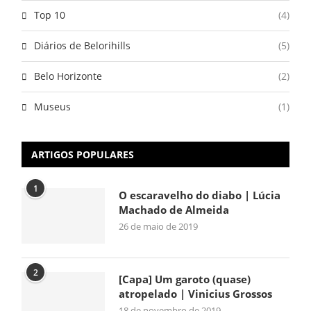
Top 10
(4)
Diários de Belorihills
(5)
Belo Horizonte
(2)
Museus
(1)
ARTIGOS POPULARES
1
O escaravelho do diabo | Lúcia
Machado de Almeida
26 de maio de 2019
2
[Capa] Um garoto (quase)
atropelado | Vinicius Grossos
18 de novembro de 2019