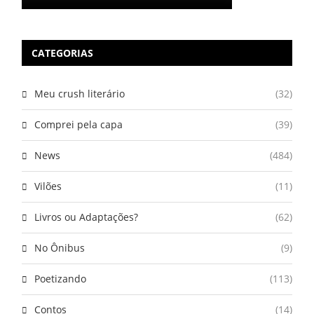
CATEGORIAS
Meu crush literário
(32)
Comprei pela capa
(39)
News
(484)
Vilões
(11)
Livros ou Adaptações?
(62)
No Ônibus
(9)
Poetizando
(113)
Contos
(14)