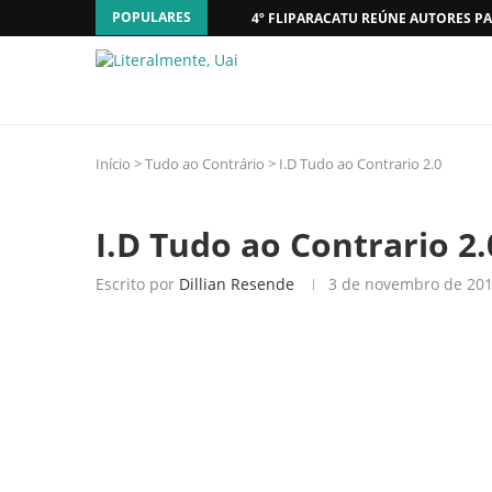
POPULARES
4º FLIPARACATU REÚNE AUTORES PA
Início
>
Tudo ao Contrário
>
I.D Tudo ao Contrario 2.0
I.D Tudo ao Contrario 2.
Escrito por
Dillian Resende
3 de novembro de 20