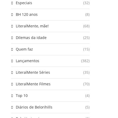
Especiais
(32)
BH 120 anos
(8)
LiteralMente, mãe!
(68)
Dilemas da idade
(25)
Quem faz
(15)
Lançamentos
(382)
LiteralMente Séries
(35)
LiteralMente Filmes
(70)
Top 10
(4)
Diários de Belorihills
(5)