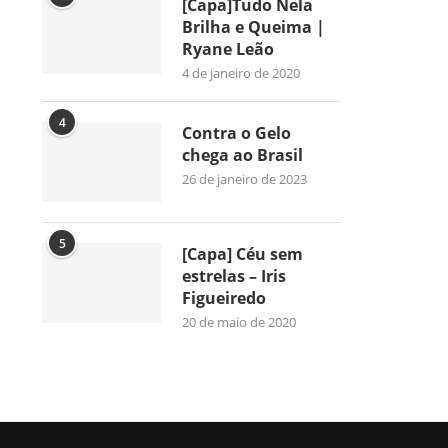
[Capa]Tudo Nela
Brilha e Queima |
Ryane Leão
4 de janeiro de 2020
4
Contra o Gelo
chega ao Brasil
26 de janeiro de 2023
5
[Capa] Céu sem
estrelas – Iris
Figueiredo
20 de maio de 2020