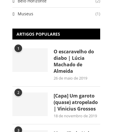
Belo Horizonte
(2)
Museus
(1)
ARTIGOS POPULARES
1
O escaravelho do
diabo | Lúcia
Machado de
Almeida
26 de maio de 2019
2
[Capa] Um garoto
(quase) atropelado
| Vinicius Grossos
18 de novembro de 2019
3