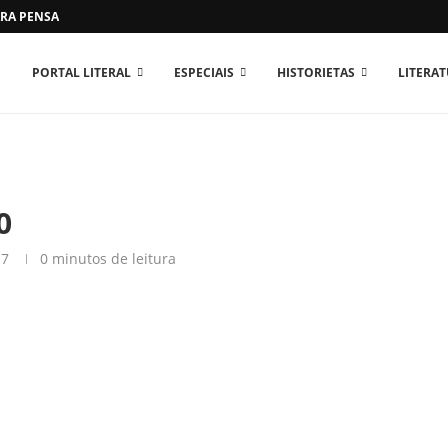
RA PENSAR O MUNDO...
PORTAL LITERAL
ESPECIAIS
HISTORIETAS
LITERA
0
17
0 minutos de leitura