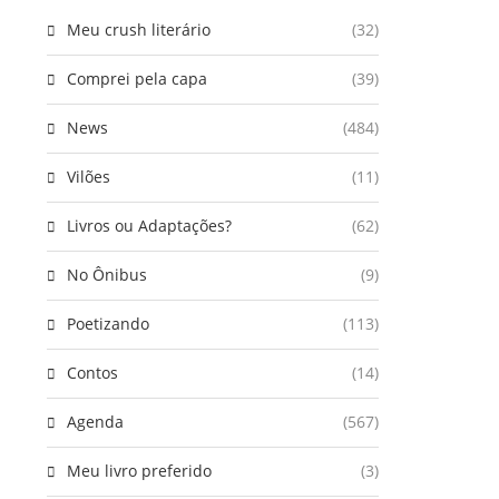
Meu crush literário
(32)
Comprei pela capa
(39)
News
(484)
Vilões
(11)
Livros ou Adaptações?
(62)
No Ônibus
(9)
Poetizando
(113)
Contos
(14)
Agenda
(567)
Meu livro preferido
(3)