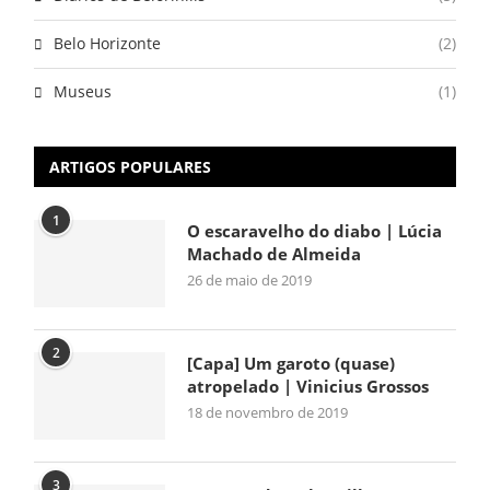
Belo Horizonte
(2)
Museus
(1)
ARTIGOS POPULARES
1
O escaravelho do diabo | Lúcia
Machado de Almeida
26 de maio de 2019
2
[Capa] Um garoto (quase)
atropelado | Vinicius Grossos
18 de novembro de 2019
3