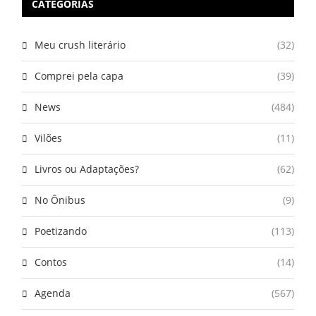
CATEGORIAS
Meu crush literário
(32)
Comprei pela capa
(39)
News
(484)
Vilões
(11)
Livros ou Adaptações?
(62)
No Ônibus
(9)
Poetizando
(113)
Contos
(14)
Agenda
(567)