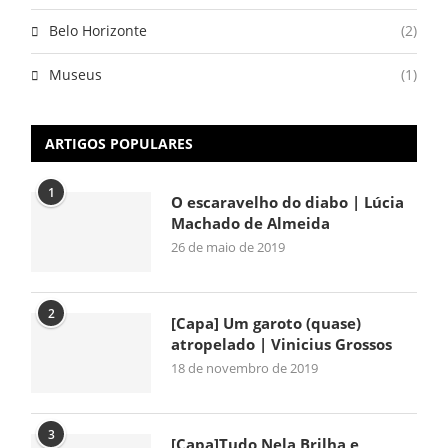
Belo Horizonte
(2)
Museus
(1)
ARTIGOS POPULARES
1
O escaravelho do diabo | Lúcia
Machado de Almeida
26 de maio de 2019
2
[Capa] Um garoto (quase)
atropelado | Vinicius Grossos
18 de novembro de 2019
3
[Capa]Tudo Nela Brilha e