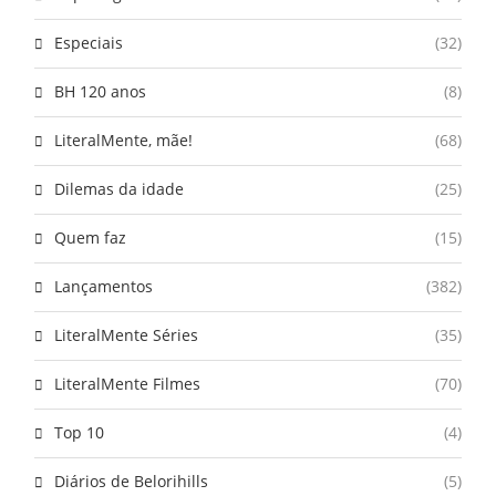
Especiais
(32)
BH 120 anos
(8)
LiteralMente, mãe!
(68)
Dilemas da idade
(25)
Quem faz
(15)
Lançamentos
(382)
LiteralMente Séries
(35)
LiteralMente Filmes
(70)
Top 10
(4)
Diários de Belorihills
(5)