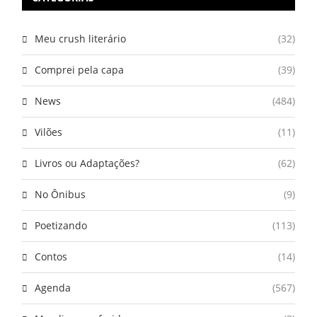
Meu crush literário
(32)
Comprei pela capa
(39)
News
(484)
Vilões
(11)
Livros ou Adaptações?
(62)
No Ônibus
(9)
Poetizando
(113)
Contos
(14)
Agenda
(567)