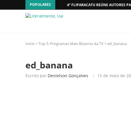
POPULARES
4º FLIPARACATU REÚNE AUTORES PA
Início
>
Top 5: Programas Mais Bizarros da TV
>
ed_banana
ed_banana
Escrito por
Denielson Gonçalves
15 de maio de 2