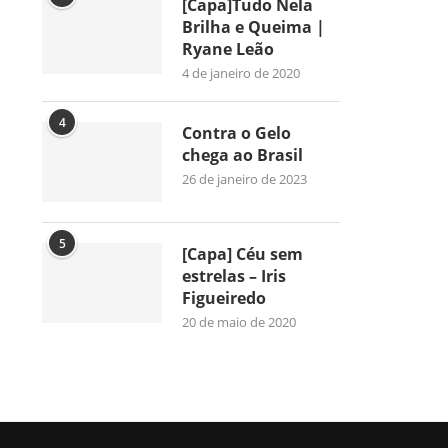
[Capa]Tudo Nela
Brilha e Queima |
Ryane Leão
4 de janeiro de 2020
4
Contra o Gelo
chega ao Brasil
26 de janeiro de 2023
5
[Capa] Céu sem
estrelas – Iris
Figueiredo
20 de maio de 2020