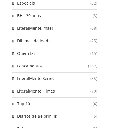
Especiais
(32)
BH 120 anos
(8)
LiteralMente, mãe!
(68)
Dilemas da idade
(25)
Quem faz
(15)
Lançamentos
(382)
LiteralMente Séries
(35)
LiteralMente Filmes
(70)
Top 10
(4)
Diários de Belorihills
(5)