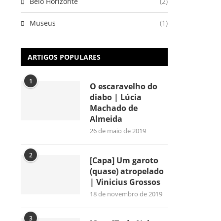
Belo Horizonte
(2)
Museus
(1)
ARTIGOS POPULARES
1
O escaravelho do
diabo | Lúcia
Machado de
Almeida
26 de maio de 2019
2
[Capa] Um garoto
(quase) atropelado
| Vinicius Grossos
18 de novembro de 2019
3