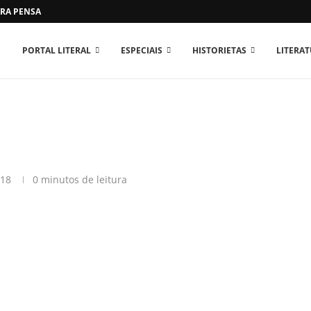
RA PENSAR O MUNDO...
PORTAL LITERAL
ESPECIAIS
HISTORIETAS
LITERA
018
0 minutos de leitura