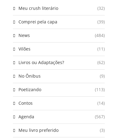
Meu crush literário
(32)
Comprei pela capa
(39)
News
(484)
Vilões
(11)
Livros ou Adaptações?
(62)
No Ônibus
(9)
Poetizando
(113)
Contos
(14)
Agenda
(567)
Meu livro preferido
(3)