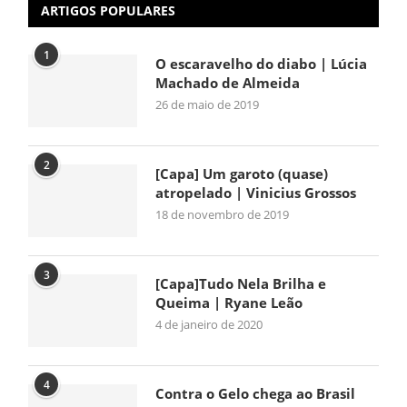
ARTIGOS POPULARES
1
O escaravelho do diabo | Lúcia
Machado de Almeida
26 de maio de 2019
2
[Capa] Um garoto (quase)
atropelado | Vinicius Grossos
18 de novembro de 2019
3
[Capa]Tudo Nela Brilha e
Queima | Ryane Leão
4 de janeiro de 2020
4
Contra o Gelo chega ao Brasil