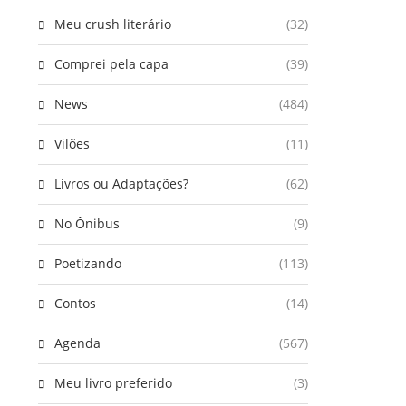
Meu crush literário
(32)
Comprei pela capa
(39)
News
(484)
Vilões
(11)
Livros ou Adaptações?
(62)
No Ônibus
(9)
Poetizando
(113)
Contos
(14)
Agenda
(567)
Meu livro preferido
(3)