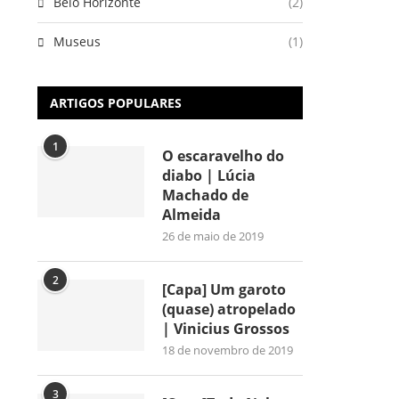
Belo Horizonte
(2)
Museus
(1)
ARTIGOS POPULARES
1
O escaravelho do
diabo | Lúcia
Machado de
Almeida
26 de maio de 2019
2
[Capa] Um garoto
(quase) atropelado
| Vinicius Grossos
18 de novembro de 2019
3