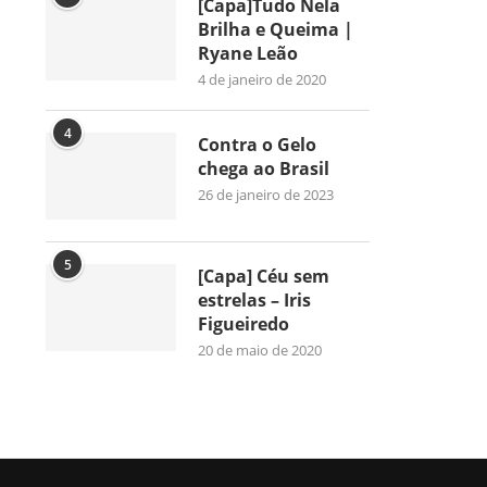
[Capa]Tudo Nela
Brilha e Queima |
Ryane Leão
4 de janeiro de 2020
4
Contra o Gelo
chega ao Brasil
26 de janeiro de 2023
5
[Capa] Céu sem
estrelas – Iris
Figueiredo
20 de maio de 2020