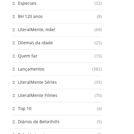
Especiais
(32)
BH 120 anos
(8)
LiteralMente, mãe!
(68)
Dilemas da idade
(25)
Quem faz
(15)
Lançamentos
(382)
LiteralMente Séries
(35)
LiteralMente Filmes
(70)
Top 10
(4)
Diários de Belorihills
(5)