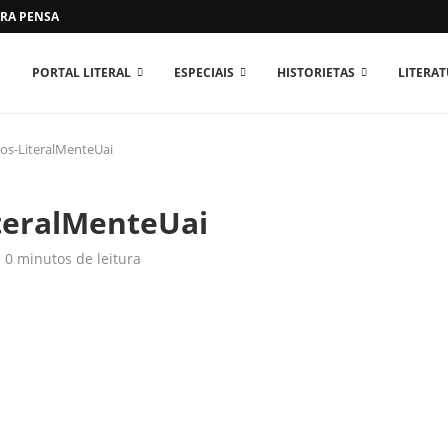
RA PENSAR O MUNDO...
PORTAL LITERAL
ESPECIAIS
HISTORIETAS
LITERA
s-LiteralMenteUai
teralMenteUai
0 minutos de leitura