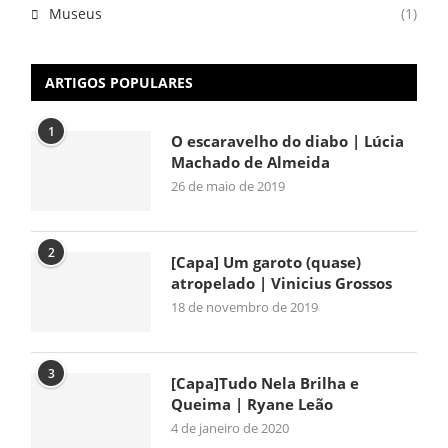
Museus
(1)
ARTIGOS POPULARES
1
O escaravelho do diabo | Lúcia
Machado de Almeida
26 de maio de 2019
2
[Capa] Um garoto (quase)
atropelado | Vinicius Grossos
18 de novembro de 2019
3
[Capa]Tudo Nela Brilha e
Queima | Ryane Leão
4 de janeiro de 2020