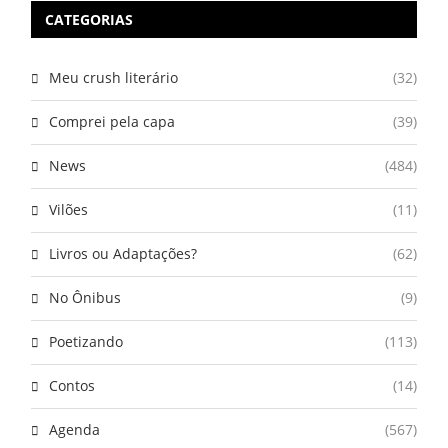
CATEGORIAS
Meu crush literário
(32)
Comprei pela capa
(39)
News
(484)
Vilões
(11)
Livros ou Adaptações?
(62)
No Ônibus
(9)
Poetizando
(113)
Contos
(14)
Agenda
(567)