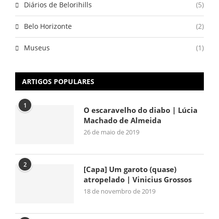
Diários de Belorihills
(5)
Belo Horizonte
(2)
Museus
(1)
ARTIGOS POPULARES
1
O escaravelho do diabo | Lúcia
Machado de Almeida
26 de maio de 2019
2
[Capa] Um garoto (quase)
atropelado | Vinicius Grossos
18 de novembro de 2019