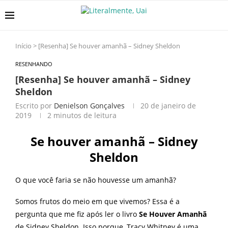
Início
>
[Resenha] Se houver amanhã – Sidney Sheldon
RESENHANDO
[Resenha] Se houver amanhã – Sidney
Sheldon
Escrito por
Denielson Gonçalves
20 de janeiro de
2019
2 minutos de leitura
Se houver amanhã – Sidney
Sheldon
O que você faria se não houvesse um amanhã?
Somos frutos do meio em que vivemos? Essa é a
pergunta que me fiz após ler o livro
Se Houver Amanhã
de Sidney Sheldon. Isso porque, Tracy Whitney é uma