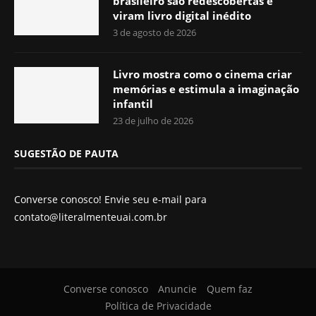
brasileiro são redescobertas e
viram livro digital inédito
3 de agosto de 2026
Livro mostra como o cinema criar
memórias e estimula a imaginação
infantil
23 de julho de 2026
SUGESTÃO DE PAUTA
Converse conosco! Envie seu e-mail para
contato@literalmenteuai.com.br
Converse conosco
Anuncie
Quem faz
Política de Privacidade