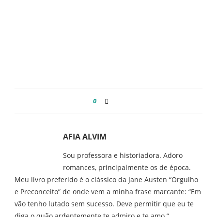
0
AFIA ALVIM
Sou professora e historiadora. Adoro
romances, principalmente os de época.
Meu livro preferido é o clássico da Jane Austen “Orgulho
e Preconceito” de onde vem a minha frase marcante: “Em
vão tenho lutado sem sucesso. Deve permitir que eu te
diga o quão ardentemente te admiro e te amo.”