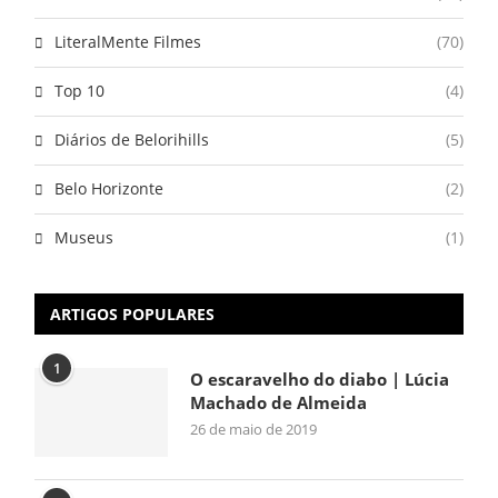
LiteralMente Filmes
(70)
Top 10
(4)
Diários de Belorihills
(5)
Belo Horizonte
(2)
Museus
(1)
ARTIGOS POPULARES
1
O escaravelho do diabo | Lúcia
Machado de Almeida
26 de maio de 2019