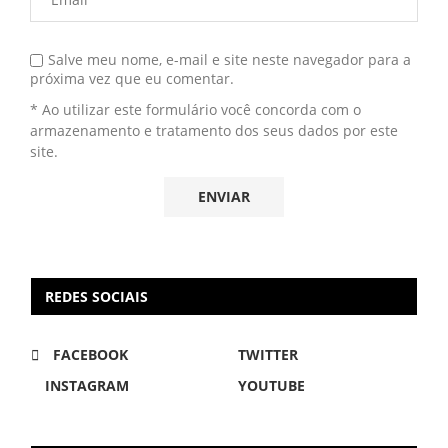
Salve meu nome, e-mail e site neste navegador para a
próxima vez que eu comentar.
* Ao utilizar este formulário você concorda com o
armazenamento e tratamento dos seus dados por este
site.
REDES SOCIAIS
FACEBOOK
TWITTER
INSTAGRAM
YOUTUBE