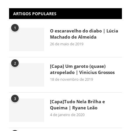
ARTIGOS POPULARES
1
O escaravelho do diabo | Lúcia
Machado de Almeida
26 de maio de 2019
2
[Capa] Um garoto (quase)
atropelado | Vinicius Grossos
18 de novembro de 2019
3
[Capa]Tudo Nela Brilha e
Queima | Ryane Leão
4 de janeiro de 2020