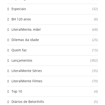
Especiais
(32)
BH 120 anos
(8)
LiteralMente, mãe!
(68)
Dilemas da idade
(25)
Quem faz
(15)
Lançamentos
(382)
LiteralMente Séries
(35)
LiteralMente Filmes
(70)
Top 10
(4)
Diários de Belorihills
(5)