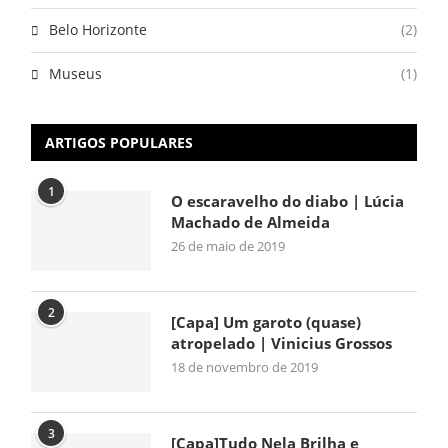
Belo Horizonte
(2)
Museus
(1)
ARTIGOS POPULARES
1
O escaravelho do diabo | Lúcia
Machado de Almeida
26 de maio de 2019
2
[Capa] Um garoto (quase)
atropelado | Vinicius Grossos
18 de novembro de 2019
3
[Capa]Tudo Nela Brilha e