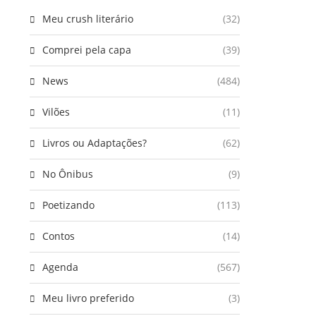
Meu crush literário
(32)
Comprei pela capa
(39)
News
(484)
Vilões
(11)
Livros ou Adaptações?
(62)
No Ônibus
(9)
Poetizando
(113)
Contos
(14)
Agenda
(567)
Meu livro preferido
(3)