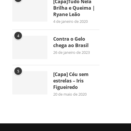
[Capa]Tudo Nela
Brilha e Queima |
Ryane Leão
4 de janeiro de 2020
4
Contra o Gelo
chega ao Brasil
26 de janeiro de 2023
5
[Capa] Céu sem
estrelas – Iris
Figueiredo
20 de maio de 2020