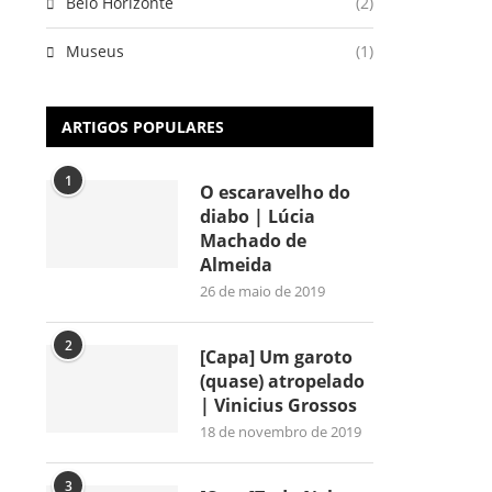
Belo Horizonte
(2)
Museus
(1)
ARTIGOS POPULARES
1
O escaravelho do
diabo | Lúcia
Machado de
Almeida
26 de maio de 2019
2
[Capa] Um garoto
(quase) atropelado
| Vinicius Grossos
18 de novembro de 2019
3