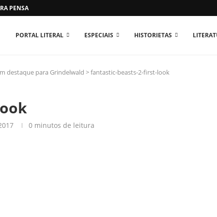
RA PENSAR O MUNDO...
PORTAL LITERAL
ESPECIAIS
HISTORIETAS
LITERA
com destaque para Grindelwald
>
fantastic-beasts-2-first-look
look
2017
0 minutos de leitura