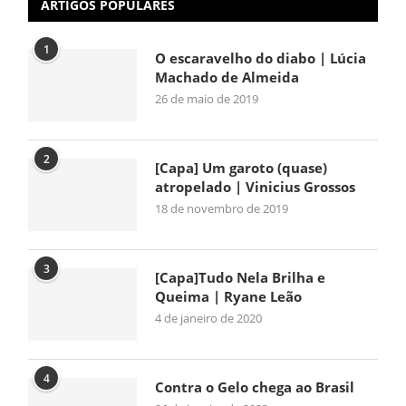
ARTIGOS POPULARES
1
O escaravelho do diabo | Lúcia
Machado de Almeida
26 de maio de 2019
2
[Capa] Um garoto (quase)
atropelado | Vinicius Grossos
18 de novembro de 2019
3
[Capa]Tudo Nela Brilha e
Queima | Ryane Leão
4 de janeiro de 2020
4
Contra o Gelo chega ao Brasil