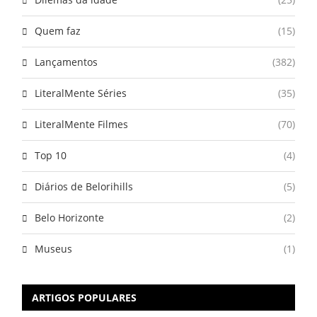
Quem faz
(15)
Lançamentos
(382)
LiteralMente Séries
(35)
LiteralMente Filmes
(70)
Top 10
(4)
Diários de Belorihills
(5)
Belo Horizonte
(2)
Museus
(1)
ARTIGOS POPULARES