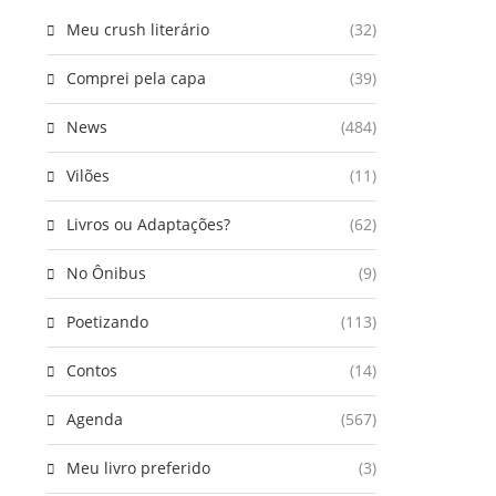
Meu crush literário
(32)
Comprei pela capa
(39)
News
(484)
Vilões
(11)
Livros ou Adaptações?
(62)
No Ônibus
(9)
Poetizando
(113)
Contos
(14)
Agenda
(567)
Meu livro preferido
(3)