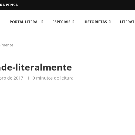
RA PENSAR O MUNDO...
PORTAL LITERAL
ESPECIAIS
HISTORIETAS
LITERA
ralmente
nde-literalmente
bro de 2017
0 minutos de leitura