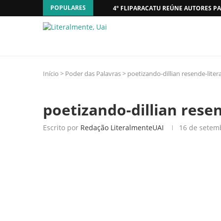
POPULARES
4º FLIPARACATU REÚNE AUTORES PA
Início
>
Poder das Palavras
>
poetizando-dillian resende-lite
poetizando-dillian rese
Escrito por
Redação LiteralmenteUAI
16 de setem