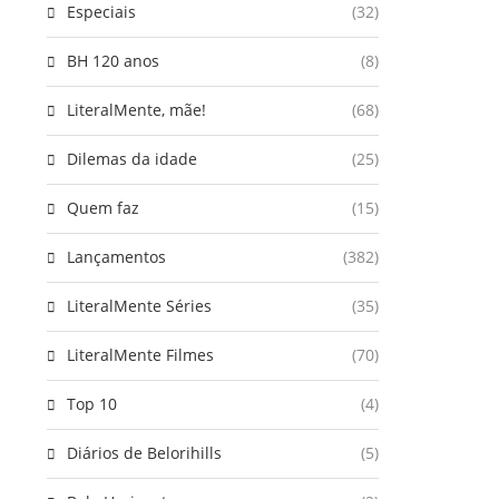
Especiais
(32)
BH 120 anos
(8)
LiteralMente, mãe!
(68)
Dilemas da idade
(25)
Quem faz
(15)
Lançamentos
(382)
LiteralMente Séries
(35)
LiteralMente Filmes
(70)
Top 10
(4)
Diários de Belorihills
(5)