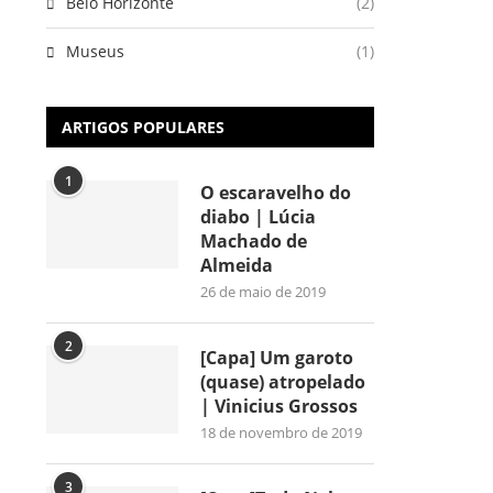
Belo Horizonte
(2)
Museus
(1)
ARTIGOS POPULARES
1
O escaravelho do
diabo | Lúcia
Machado de
Almeida
26 de maio de 2019
2
[Capa] Um garoto
(quase) atropelado
| Vinicius Grossos
18 de novembro de 2019
3