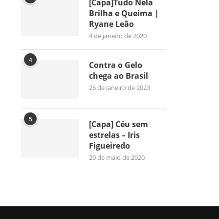
[Capa]Tudo Nela
Brilha e Queima |
Ryane Leão
4 de janeiro de 2020
4
Contra o Gelo
chega ao Brasil
26 de janeiro de 2023
5
[Capa] Céu sem
estrelas – Iris
Figueiredo
20 de maio de 2020