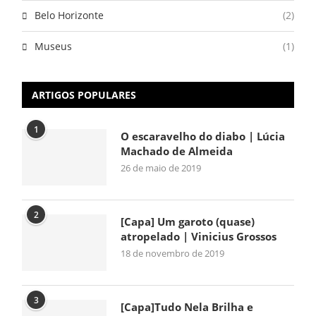
Belo Horizonte
(2)
Museus
(1)
ARTIGOS POPULARES
1
O escaravelho do diabo | Lúcia
Machado de Almeida
26 de maio de 2019
2
[Capa] Um garoto (quase)
atropelado | Vinicius Grossos
18 de novembro de 2019
3
[Capa]Tudo Nela Brilha e