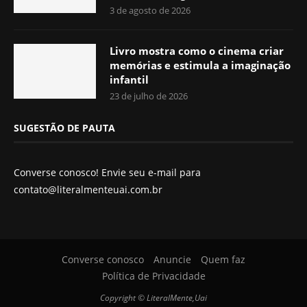
3 de agosto de 2026
Livro mostra como o cinema criar
memórias e estimula a imaginação
infantil
23 de julho de 2026
SUGESTÃO DE PAUTA
Converse conosco! Envie seu e-mail para
contato@literalmenteuai.com.br
Converse conosco
Anuncie
Quem faz
Política de Privacidade
Copyright © LiteralMente,Uai