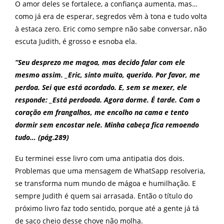
O amor deles se fortalece, a confiança aumenta, mas…
como já era de esperar, segredos vêm à tona e tudo volta
à estaca zero. Eric como sempre não sabe conversar, não
escuta Judith, é grosso e esnoba ela.
“Seu desprezo me magoa, mas decido falar com ele
mesmo assim. _Eric, sinto muito, querido. Por favor, me
perdoa.
Sei que está acordado. E, sem se mexer, ele
responde: _Está perdoada. Agora dorme. É tarde.
Com o
coração em frangalhos, me encolho na cama e tento
dormir sem encostar nele. Minha cabeça fica remoendo
tudo… (pág.289)
Eu terminei esse livro com uma antipatia dos dois.
Problemas que uma mensagem de WhatSapp resolveria,
se transforma num mundo de mágoa e humilhação. E
sempre Judith é quem sai arrasada. Então o título do
próximo livro faz todo sentido, porque até a gente já tá
de saco cheio desse chove não molha.