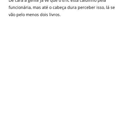
De cara a gente já vê que o Eric está caidinho pela
funcionária, mas até o cabeça dura perceber isso, lá se
vão pelo menos dois livros.