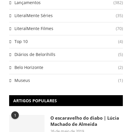
Lançamentos
(382)
LiteralMente Séries
(35)
LiteralMente Filmes
(70)
Top 10
(4)
Diários de Belorihills
(5)
Belo Horizonte
(2)
Museus
(1)
ARTIGOS POPULARES
1
O escaravelho do diabo | Lúcia
Machado de Almeida
26 de maio de 2019