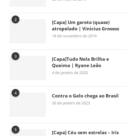
2
[Capa] Um garoto (quase)
atropelado | Vinicius Grossos
18 de novembro de 2019
3
[Capa]Tudo Nela Brilha e
Queima | Ryane Leão
4 de janeiro de 2020
4
Contra o Gelo chega ao Brasil
26 de janeiro de 2023
5
[Capa] Céu sem estrelas – Iris