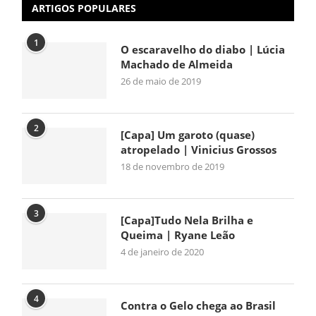
ARTIGOS POPULARES
1
O escaravelho do diabo | Lúcia
Machado de Almeida
26 de maio de 2019
2
[Capa] Um garoto (quase)
atropelado | Vinicius Grossos
18 de novembro de 2019
3
[Capa]Tudo Nela Brilha e
Queima | Ryane Leão
4 de janeiro de 2020
4
Contra o Gelo chega ao Brasil