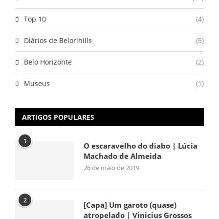
Top 10
(4)
Diários de Belorihills
(5)
Belo Horizonte
(2)
Museus
(1)
ARTIGOS POPULARES
1
O escaravelho do diabo | Lúcia
Machado de Almeida
26 de maio de 2019
2
[Capa] Um garoto (quase)
atropelado | Vinicius Grossos