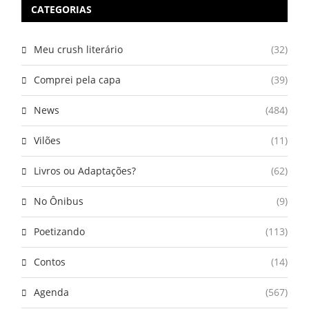
CATEGORIAS
Meu crush literário
(32)
Comprei pela capa
(39)
News
(484)
Vilões
(11)
Livros ou Adaptações?
(62)
No Ônibus
(9)
Poetizando
(113)
Contos
(14)
Agenda
(567)