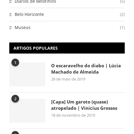
Diários de Belorihills
(5)
Belo Horizonte
(2)
Museus
(1)
ARTIGOS POPULARES
1
O escaravelho do diabo | Lúcia
Machado de Almeida
26 de maio de 2019
2
[Capa] Um garoto (quase)
atropelado | Vinicius Grossos
18 de novembro de 2019