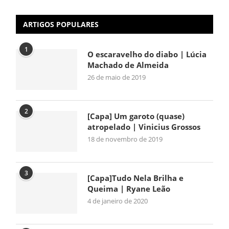
ARTIGOS POPULARES
1
O escaravelho do diabo | Lúcia
Machado de Almeida
26 de maio de 2019
2
[Capa] Um garoto (quase)
atropelado | Vinicius Grossos
18 de novembro de 2019
3
[Capa]Tudo Nela Brilha e
Queima | Ryane Leão
4 de janeiro de 2020