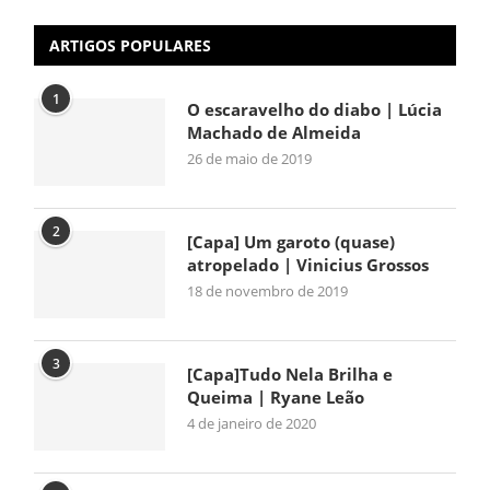
ARTIGOS POPULARES
1
O escaravelho do diabo | Lúcia
Machado de Almeida
26 de maio de 2019
2
[Capa] Um garoto (quase)
atropelado | Vinicius Grossos
18 de novembro de 2019
3
[Capa]Tudo Nela Brilha e
Queima | Ryane Leão
4 de janeiro de 2020